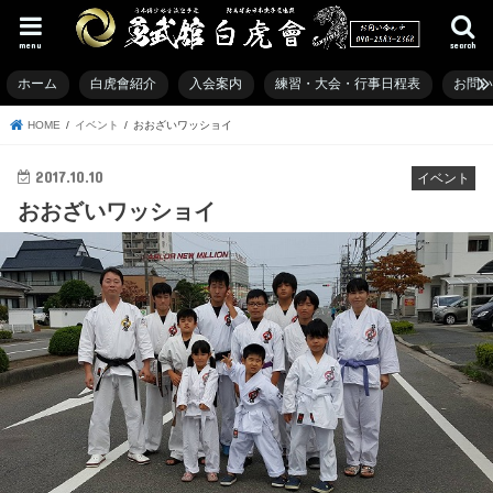
menu
search
ホーム
白虎會紹介
入会案内
練習・大会・行事日程表
お問
HOME
イベント
おおざいワッショイ
2017.10.10
イベント
おおざいワッショイ