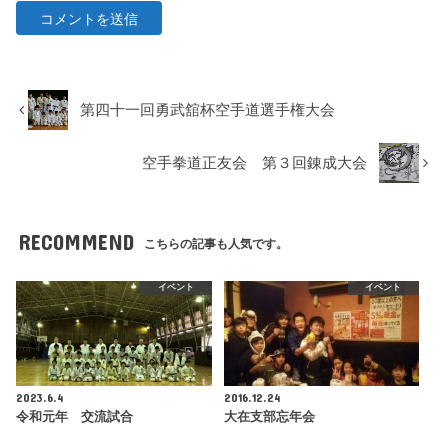
第四十一回勇武舘杯空手道選手権大会
空手拳道正友会 第３回錬成大会
RECOMMEND
こちらの記事も人気です。
イベント
イベント
2023.6.4
2016.12.24
令和元年 交流試合
大在支部忘年会